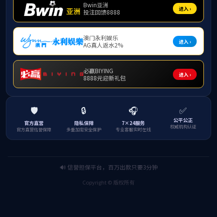
1
2
3
4
5
6
7
8
9
10
下一页
办公地址：北京市海淀区首体南路22号国兴大厦三层
电话：
010-68311826
版权所有：suncitygroup太阳新城(中国)集团官方网站 All rights reserved reserved
琼ICP备06000681号-1