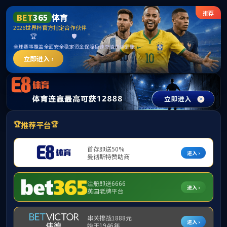
suncitygroup太阳新城(中国)
集团官方网站
您现在的位置：
首页
/
关于我们
/
组织架构
全部分类

组织架构