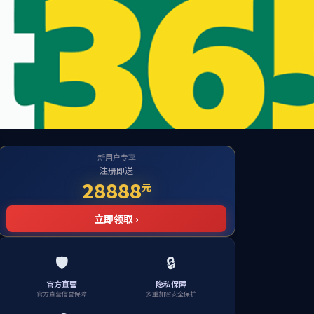
团官方网站
加入suncitygroup太阳新城