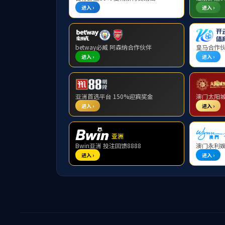
您现在的位置：
首页
/
投资者关系
/
公司公告
公司公告
suncityg
业绩报告
suncityg
suncityg
suncity
suncityg
suncityg