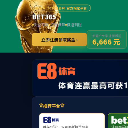
sunc
网站首页
关于我们
新
在线留言